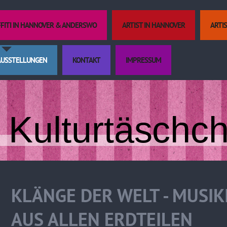
FFITI IN HANNOVER & ANDERSWO
ARTIST IN HANNOVER
ARTI
AUSSTELLUNGEN
KONTAKT
IMPRESSUM
Kulturtäschc
KLÄNGE DER WELT - MUSI
AUS ALLEN ERDTEILEN