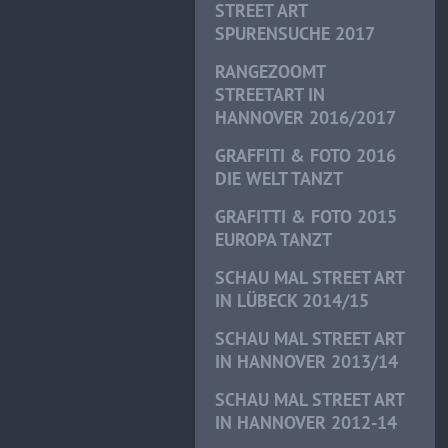
STREET ART
SPURENSUCHE 2017
RANGEZOOMT
STREETART IN
HANNOVER 2016/2017
GRAFFITI & FOTO 2016
DIE WELT TANZT
GRAFITTI & FOTO 2015
EUROPA TANZT
SCHAU MAL STREET ART
IN LÜBECK 2014/15
SCHAU MAL STREET ART
IN HANNOVER 2013/14
SCHAU MAL STREET ART
IN HANNOVER 2012-14