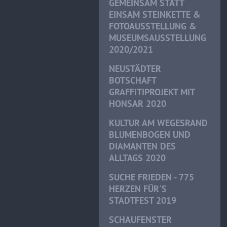
GEMEINSAM STATT
EINSAM STEINKETTE &
FOTOAUSSTELLUNG &
MUSEUMSAUSSTELLUNG
2020/2021
NEUSTÄDTER
BOTSCHAFT
GRAFFITIPROJEKT MIT
HONSAR 2020
KULTUR AM WEGESRAND
BLUMENBOGEN UND
DIAMANTEN DES
ALLTAGS 2020
SUCHE FRIEDEN - 775
HERZEN FÜR´S
STADTFEST 2019
SCHAUFENSTER