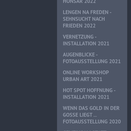
HONSAR 2022
LENGEN NA FREDEN -
SEHNSUCHT NACH
FRIEDEN 2022
VERNETZUNG -
INSTALLATION 2021
AUGENBLICKE -
FOTOAUSSTELLUNG 2021
ONLINE WORKSHOP
URBAN ART 2021
HOT SPOT HOFFNUNG -
INSTALLATION 2021
WENN DAS GOLD IN DER
GOSSE LIEGT ...
FOTOAUSSTELLUNG 2020