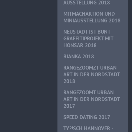
AUSSTELLUNG 2018
MITMACHAKTION UND
MINIAUSSTELLUNG 2018
NEUSTADT IST BUNT
GRAFFITIPROJEKT MIT
HONSAR 2018
BIANKA 2018
RANGEZOOMZT URBAN
ART IN DER NORDSTADT
2018
RANGEZOOMT URBAN
ART IN DER NORDSTADT
2017
SPEED DATING 2017
TY?!SCH HANNOVER -