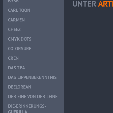
BYSK
UNTER
ART
CARL TOON
CARMEN
CHEEZ
CMYK DOTS
COLORSURE
CREN
DAS.T.EA
DAS LIPPENBEKENNTNIS
DEELOREAN
DER EINE VON DER LEINE
DIE-ERINNERUNGS-
GUERILLA