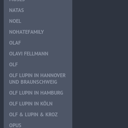
NATAS
NOEL
NOHATEFAMILY
OLAF
OLAVI FELLMANN
OLF
OLF LUPIN IN HANNOVER
UND BRAUNSCHWEIG
OLF LUPIN IN HAMBURG
OLF LUPIN IN KÖLN
OLF & LUPIN & KROZ
OPUS