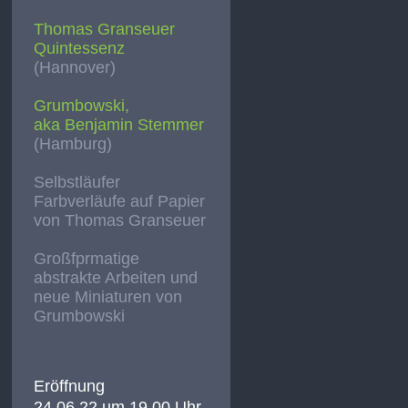
Thomas Granseuer
Quintessenz
(Hannover)
Grumbowski,
aka Benjamin Stemmer
(Hamburg)
Selbstläufer
Farbverläufe auf Papier
von Thomas Granseuer
Großfprmatige
abstrakte Arbeiten und
neue Miniaturen von
Grumbowski
Eröffnung
24.06.22 um 19.00 Uhr