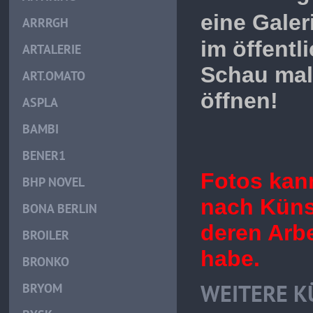
eine Galer
ARRRGH
im öffent
ARTALERIE
Schau mal
ART.OMATO
öffnen!
ASPLA
BAMBI
BENER1
Fotos kan
BHP NOVEL
nach Künst
BONA BERLIN
deren Arbe
BROILER
habe.
BRONKO
WEITERE K
BRYOM