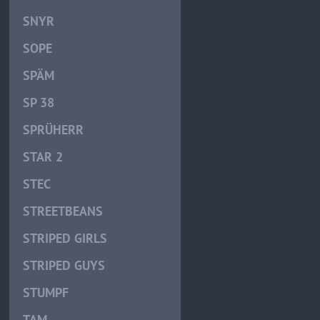
SNYR
SOPE
SPÄM
SP 38
SPRÜHERR
STAR 2
STEC
STREETBEANS
STRIPED GIRLS
STRIPED GUYS
STUMPF
TAM