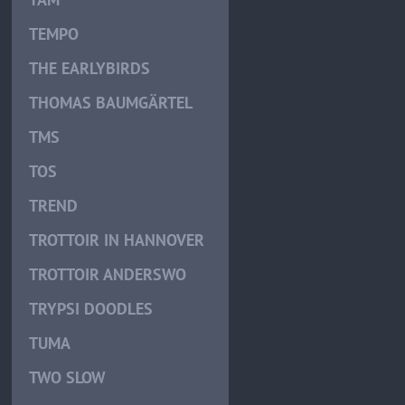
TEMPO
THE EARLYBIRDS
THOMAS BAUMGÄRTEL
TMS
TOS
TREND
TROTTOIR IN HANNOVER
TROTTOIR ANDERSWO
TRYPSI DOODLES
TUMA
TWO SLOW