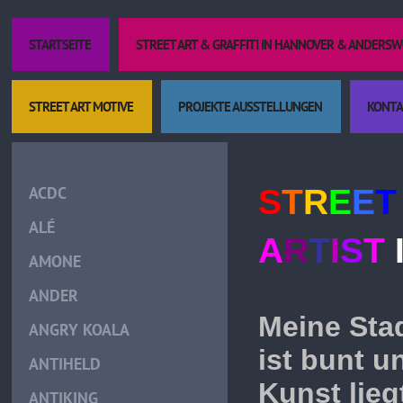
STARTSEITE
STREET ART & GRAFFITI IN HANNOVER & ANDERS
STREET ART MOTIVE
PROJEKTE AUSSTELLUNGEN
KONTA
Kult
ACDC
S
T
R
E
E
T
ALÉ
A
R
T
I
S
T
AMONE
ANDER
Meine Stadt
ANGRY KOALA
ist bunt un
ANTIHELD
Kunst lieg
ANTIKING