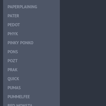
PAPERPLAINING
PATER
PEDOT
PHYK
PINKY PONKO
PONS
POZT
PRAK
QUICK
PUMAS
PUMMELFEE
RED MONSTA