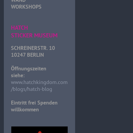
WORKSHOPS
HATCH
STICKER MUSEUM
SCHREINERSTR. 10
10247 BERLIN
Öffnungszeiten
siehe:
www.hatchkingdom.com
/blogs/hatch-blog
Eintritt frei Spenden
willkommen