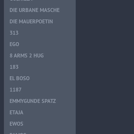
DIE URBANE MASCHE
DIE MAUERPOETIN
313
EGO
8 ARMS 2 HUG
183
EL BOSO
1187
EMMYGUNDE SPATZ
ETAJA
EWOS