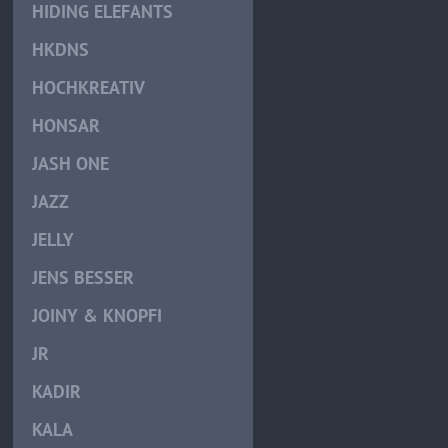
HIDING ELEFANTS
HKDNS
HOCHKREATIV
HONSAR
JASH ONE
JAZZ
JELLY
JENS BESSER
JOINY & KNOPFI
JR
KADIR
KALA