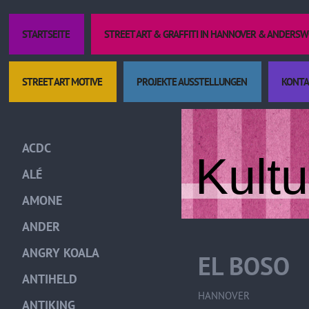
STARTSEITE
STREET ART & GRAFFITI IN HANNOVER & ANDERS
STREET ART MOTIVE
PROJEKTE AUSSTELLUNGEN
KONTA
ACDC
Kult
ALÉ
AMONE
ANDER
ANGRY KOALA
EL BOSO
ANTIHELD
HANNOVER
ANTIKING