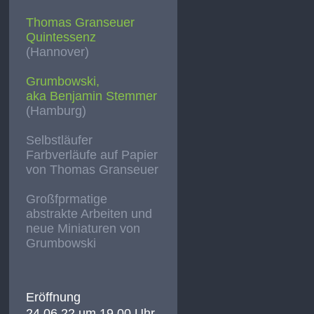
Thomas Granseuer
Quintessenz
(Hannover)
Grumbowski,
aka Benjamin Stemmer
(Hamburg)
Selbstläufer
Farbverläufe auf Papier
von Thomas Granseuer
Großfprmatige
abstrakte Arbeiten und
neue Miniaturen von
Grumbowski
Eröffnung
24.06.22 um 19.00 Uhr