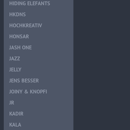
HIDING ELEFANTS
HKDNS
HOCHKREATIV
HONSAR
JASH ONE
JAZZ
JELLY
JENS BESSER
JOINY & KNOPFI
JR
KADIR
KALA