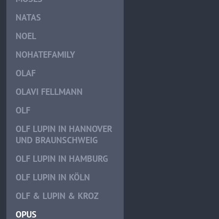
NATAS
NOEL
NOHATEFAMILY
OLAF
OLAVI FELLMANN
OLF
OLF LUPIN IN HANNOVER
UND BRAUNSCHWEIG
OLF LUPIN IN HAMBURG
OLF LUPIN IN KÖLN
OLF & LUPIN & KROZ
OPUS