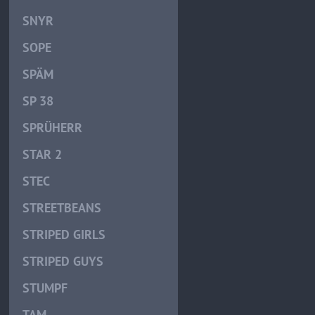
SNYR
SOPE
SPÄM
SP 38
SPRÜHERR
STAR 2
STEC
STREETBEANS
STRIPED GIRLS
STRIPED GUYS
STUMPF
TAM