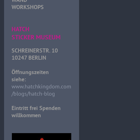
WORKSHOPS
HATCH
STICKER MUSEUM
SCHREINERSTR. 10
10247 BERLIN
Öffnungszeiten
siehe:
www.hatchkingdom.com
/blogs/hatch-blog
Eintritt frei Spenden
willkommen