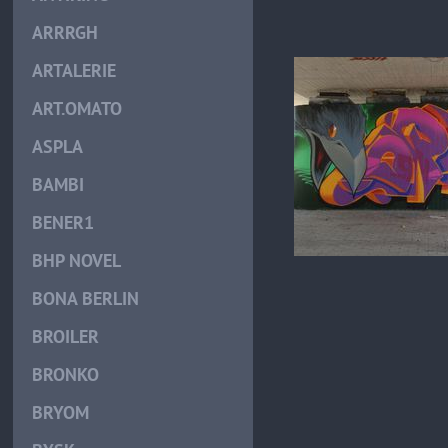
ARRRGH
ARTALERIE
ART.OMATO
ASPLA
BAMBI
BENER1
BHP NOVEL
BONA BERLIN
BROILER
BRONKO
BRYOM