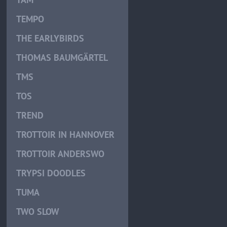
TEMPO
THE EARLYBIRDS
THOMAS BAUMGÄRTEL
TMS
TOS
TREND
TROTTOIR IN HANNOVER
TROTTOIR ANDERSWO
TRYPSI DOODLES
TUMA
TWO SLOW