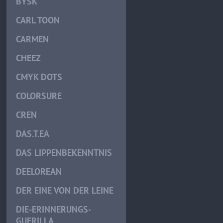
BYSK
CARL TOON
CARMEN
CHEEZ
CMYK DOTS
COLORSURE
CREN
DAS.T.EA
DAS LIPPENBEKENNTNIS
DEELOREAN
DER EINE VON DER LEINE
DIE-ERINNERUNGS-
GUERILLA