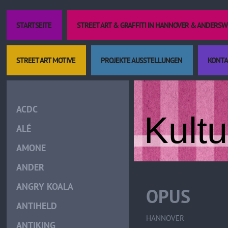
STARTSEITE
STREET ART & GRAFFITI IN HANNOVER & ANDERS
STREET ART MOTIVE
PROJEKTE AUSSTELLUNGEN
KONTA
ACDC
Kult
ALÉ
AMONE
ANDER
ANGRY KOALA
OPUS
ANTIHELD
HANNOVER
ANTIKING