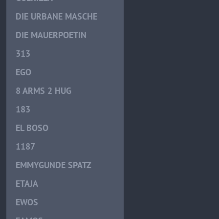
DIE URBANE MASCHE
DIE MAUERPOETIN
313
EGO
8 ARMS 2 HUG
183
EL BOSO
1187
EMMYGUNDE SPATZ
ETAJA
EWOS