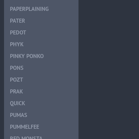
PAPERPLAINING
PATER
PEDOT
PHYK
PINKY PONKO
PONS
POZT
PRAK
QUICK
PUMAS
PUMMELFEE
RED MONSTA