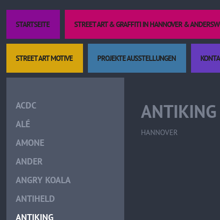
STARTSEITE
STREET ART & GRAFFITI IN HANNOVER & ANDERS
STREET ART MOTIVE
PROJEKTE AUSSTELLUNGEN
KONTA
Kult
ACDC
ANTIKING
ALÉ
HANNOVER
AMONE
ANDER
ANGRY KOALA
ANTIHELD
ANTIKING