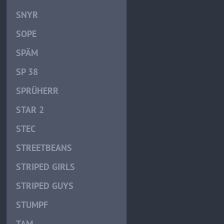
SNYR
SOPE
SPÄM
SP 38
SPRÜHERR
STAR 2
STEC
STREETBEANS
STRIPED GIRLS
STRIPED GUYS
STUMPF
TAM