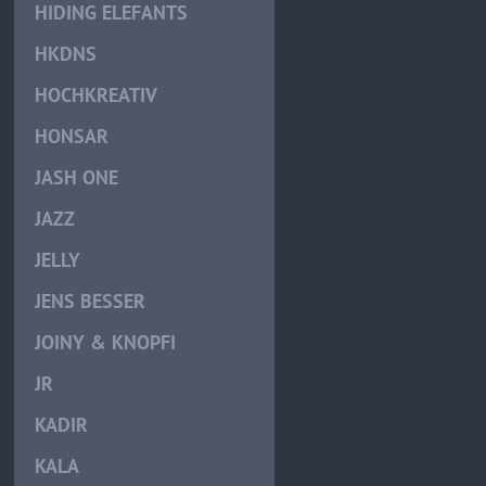
HIDING ELEFANTS
HKDNS
HOCHKREATIV
HONSAR
JASH ONE
JAZZ
JELLY
JENS BESSER
JOINY & KNOPFI
JR
KADIR
KALA