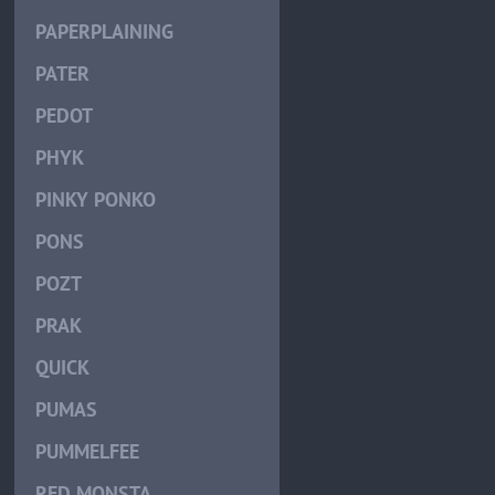
PAPERPLAINING
PATER
PEDOT
PHYK
PINKY PONKO
PONS
POZT
PRAK
QUICK
PUMAS
PUMMELFEE
RED MONSTA