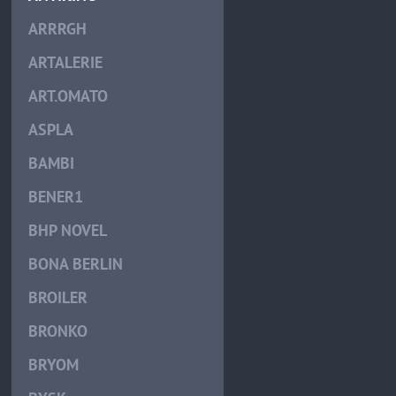
ARRRGH
ARTALERIE
ART.OMATO
ASPLA
BAMBI
BENER1
BHP NOVEL
BONA BERLIN
BROILER
BRONKO
BRYOM