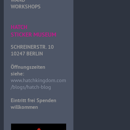
WORKSHOPS
HATCH
STICKER MUSEUM
SCHREINERSTR. 10
10247 BERLIN
Öffnungszeiten
siehe:
www.hatchkingdom.com
/blogs/hatch-blog
Eintritt frei Spenden
willkommen