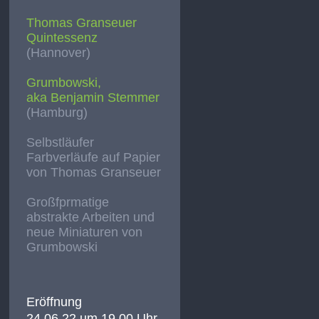
Thomas Granseuer
Quintessenz
(Hannover)
Grumbowski,
aka Benjamin Stemmer
(Hamburg)
Selbstläufer
Farbverläufe auf Papier
von Thomas Granseuer
Großfprmatige
abstrakte Arbeiten und
neue Miniaturen von
Grumbowski
Eröffnung
24.06.22 um 19.00 Uhr