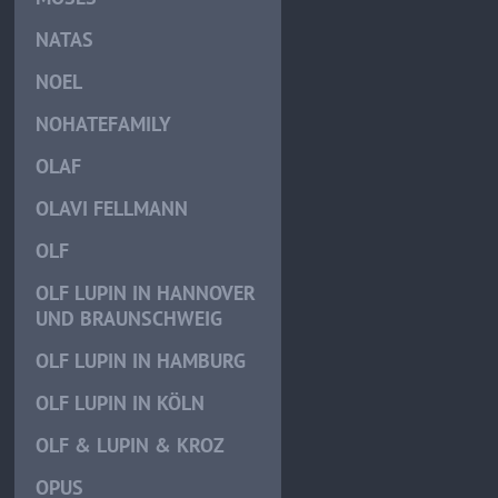
NATAS
NOEL
NOHATEFAMILY
OLAF
OLAVI FELLMANN
OLF
OLF LUPIN IN HANNOVER
UND BRAUNSCHWEIG
OLF LUPIN IN HAMBURG
OLF LUPIN IN KÖLN
OLF & LUPIN & KROZ
OPUS