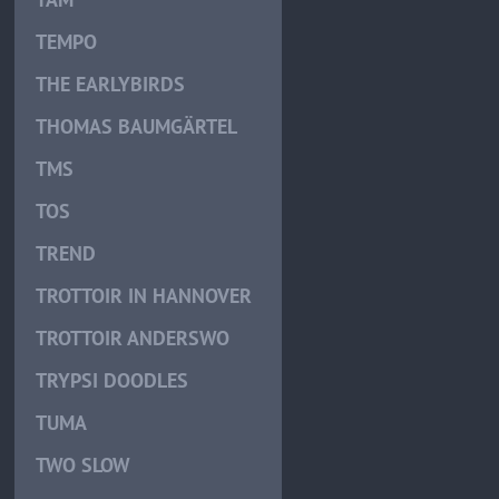
TEMPO
THE EARLYBIRDS
THOMAS BAUMGÄRTEL
TMS
TOS
TREND
TROTTOIR IN HANNOVER
TROTTOIR ANDERSWO
TRYPSI DOODLES
TUMA
TWO SLOW