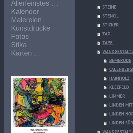
Allerfeinstes …
STEINE
Kalender
STENCIL
Malereien
STICKER
Kunstdrucke
TAG
Fotos
TAPE
Stika
WANDGESTALTU
Karten ...
BEMERODE
CALENBERG
HAINHOLZ
KLEEFELD
LIMMER
LINDEN MIT
LINDEN NO
LINDEN SÜ
WANDGESTALTU