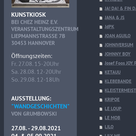
JA! DA! & FIN 
KUNSTKIOSK
JANA & JS
BEI CHEZ HEINZ E.V.
JdPK
VERANSTALTUNGSZENTRUM
LIEPMANNSTRASSE 7B
JOAN AGUILO
30453 HANNOVER
JOHNIVERSUM
JOHNNY BOY
Öffnungszeiten:
Fr. 27.08. 15-20Uhr
Josef Foos JOY
Sa. 28.08. 12-20Uhr
KETAUU
So. 29.08. 12-18Uh
KLEBEBANDE
KLEISTERMEIS
AUSSTELLUNG:
KRIPOE
"WANDGESCHICHTEN"
LE LOUP
VON GRUMBOWSKI
LE MOB
LILO
27.08. - 29.08.2021
04. & 05.09.2021
LILY ME