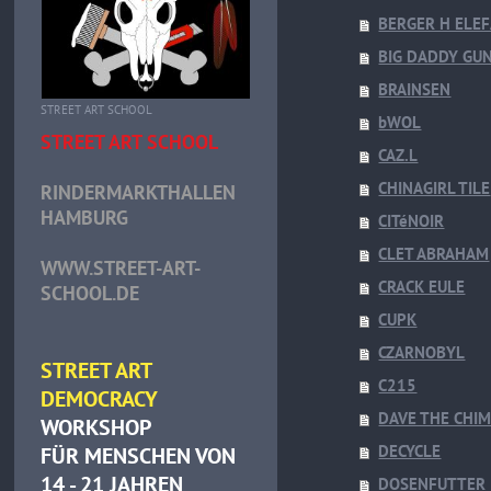
BERGER H ELE
BIG DADDY GU
BRAINSEN
STREET ART SCHOOL
bWOL
STREET ART SCHOOL
CAZ.L
CHINAGIRL TILE
RINDERMARKTHALLEN
HAMBURG
CITéNOIR
CLET ABRAHAM
WWW.STREET-ART-
CRACK EULE
SCHOOL.DE
CUPK
CZARNOBYL
STREET ART
C215
DEMOCRACY
DAVE THE CHI
WORKSHOP
DECYCLE
FÜR MENSCHEN VON
14 - 21 JAHREN
DOSENFUTTER