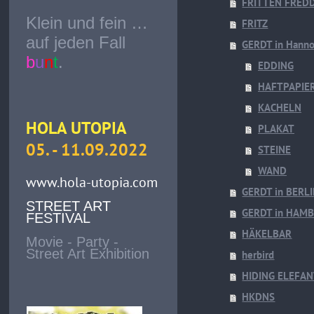
FRITTEN FREDD
Klein und fein …
FRITZ
auf jeden Fall
GERDT in Hanno
b
u
n
t
.
EDDING
HAFTPAPIE
KACHELN
HOLA UTOPIA
PLAKAT
05. - 11.09.2022
STEINE
WAND
www.hola-utopia.com
GERDT in BERL
STREET ART
GERDT in HAM
FESTIVAL
HÄKELBAR
Movie - Party -
Street Art Exhibition
herbird
HIDING ELEFA
HKDNS