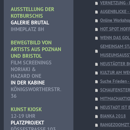
VERNETZUNG - 
AUSSTELLUNG DER
AUGENBLICKE 
KOTBURSCHIS
Online Worksho
GALERIE BRUTAL
IHMEPLATZ 8H
HOT SPOT HOFF
WENN DAS GOLD
BEWEGTBILD VON
GEMEINSAM ST
ARTISTS AUS POZNAN
MUSEUMSAUSS
UND BRISTOL
FILM SCREENINGS
NEUSTÄDTER B
NORIAKI &
KULTUR AM WE
HAZARD ONE
Suche Frieden -
IN DER KABINE
KÖNIGSWORTHERSTR.
SCHAUFENSTER
36
MITMACHAKTIO
NEUSTADT IST 
KUNST KIOSK
12-19 UHR
BIANKA 2018
PLATZPROJEKT
RANGEZOOMZT 
FÖSSESTRASSE 103