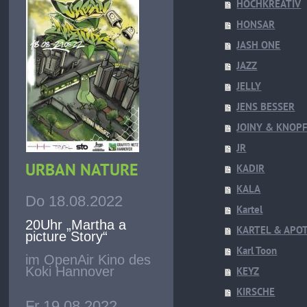
HOCHKREATIV
HONSAR
JASH ONE
JAZZ
JELLY
JENS BESSER
JOINY & KNOPF
JR
URBAN NATURE
KADIR
KALA
Do 18.08.2022
Kartel
20Uhr „Martha a
KARTEL & APO
picture Story“
Karl Toon
im OpenAir Kino des
Koki Hannover
KEYZ
KIRSCHE
Fr 19.08.2022