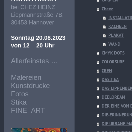
bei CHEZ HEINZ
Cheez
Liepmannstraße 7B,
INSTALLATI
30453 Hannover
KACHELN
PLAKAT
Sonntag 20.08.2023
WAND
von 12 – 20 Uhr
CMYK DOTS
Allerfeinstes …
COLORSURE
CREN
Malereien
DAS.T.EA
Kunstdrucke
DAS LIPPENBE
Fotos
DEELOREAN
Stika
DER EINE VON 
FINE_ART
DIE-ERINNERU
DIE URBANE M