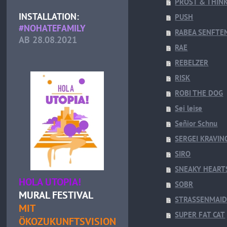
PROST & THIN
INSTALLATION:
PUSH
#NOHATEFAMILY
RABEA SENFTE
AB 28.08.2021
RAE
REBELZER
RISK
ROBI THE DOG
Sei leise
Señior Schnu
SERGEI KRAVI
SIRO
SNEAKY HEART
HOLA UTOPIA!
SOBR
MURAL FESTIVAL
STRASSENMAI
MIT
SUPER FAT CAT
ÖKOZUKUNFTSVISION