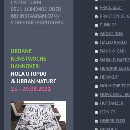
LISTER TURM
FRAU JULE *
0511 16842402 ODER
BEI INSTAGRAM.COM/
FRAKTION DE G
STREETART.EXPLORERS
FUNK 25
GHOST DOG
HALLO KARLO
URBANE
HANS & GABI
KUNSTWOCHE
HARALD NAEGE
HANNOVER:
HENDRIK ECB B
HOLA UTOPIA!
HERAKUT
& URBAN NATURE
HOLM THE TOO
23. - 29.08.2021
HOWL OWL - E
HUTTÄNZER
ICON 73
INNERFIELDS
INVADER