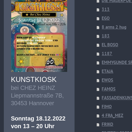
DIE MAUERPOE
313
EGO
8 arms 2 hug
183
EL BOSO
1187
EMMYGUNDE S
ETAJA
KUNSTKIOSK
EWOS
bei CHEZ HEINZ
FAMOS
Liepmannstraße 7B,
FASSADENKUN
30453 Hannover
FIMO
4 FRA_MEZ
Sonntag 18.12.2022
FRIKO
von 13 – 20 Uhr