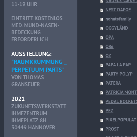
NADELSTÄRKE 
11-19 UHR
NEST DAFOE
EINTRITT KOSTENLOS
nohatefamily
MED. MUND-NASEN-
OGGYLÄND
BEDECKUNG
OPA
ERFORDERLICH
ORé
AUSSTELLUNG:
OZ
"RAUMKRÜMMUNG _
PAPA LA PAP
PERPETUUM PARTS"
PARTY POLYP
VON THOMAS
PATERA
GRANSEUER
PATRICIA MONT
2021
PEDAL ROCKET
ZUKUNFTSWERKSTATT
PEZ
IHMEZENTRUM
IHMEPLATZ 8H
PIXELPOPULAT
30449 HANNOVER
PROST