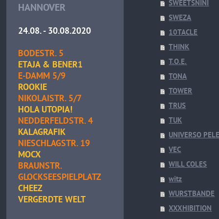
SWEETSNINI
HANNOVER
SWEZA
24.08. - 30.08.2020
10TACLE
THINK
BODESTR. 5
T.O.E.
ETAJA & BENER1
E-DAMM 5/9
TONA
ROOKIE
TOWER
NIKOLAISTR. 5/7
TRUS
HOLA UTOPIA!
NEDDERFELDSTR. 4
TUK
KALAGRAFIK
UNIVERSO PEL
NIESCHLAGSTR. 19
VEC
MOCX
WILL COLES
BRAUNSTR.
GLOCKSEESPIELPLATZ
witz
CHEEZ
WURSTBANDE
VERGERDTE WELT
XXXHIBITION