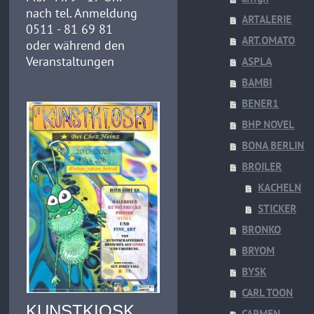
nach tel. Anmeldung
ARTALERIE
0511 - 81 69 81
ART.OMATO
oder während den
Veranstaltungen
ASPLA
BAMBI
BENER1
BHP NOVEL
BONA BERLIN
BROILER
KACHELN
STICKER
BRONKO
BRYOM
BYSK
CARL TOON
KUNSTKIOSK
CARMEN