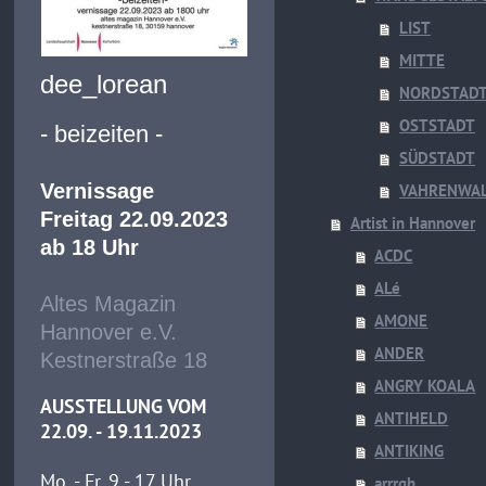
LIST
MITTE
dee_lorean
NORDSTAD
OSTSTADT
- beizeiten -
SÜDSTADT
Vernissage
VAHRENWA
Freitag 22.09.2023
Artist in Hannover
ab 18 Uhr
ACDC
ALé
Altes Magazin
AMONE
Hannover e.V.
ANDER
Kestnerstraße 18
ANGRY KOALA
AUSSTELLUNG VOM
ANTIHELD
22.09. - 19.11.2023
ANTIKING
Mo. - Fr. 9 - 17 Uhr
arrrgh