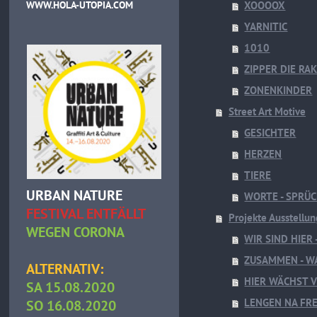
WWW.HOLA-UTOPIA.COM
XOOOOX
YARNITIC
1010
ZIPPER DIE RA
ZONENKINDER
Street Art Motive
GESICHTER
HERZEN
TIERE
URBAN NATURE
WORTE - SPRÜ
FESTIVAL ENTFÄLLT
Projekte Ausstellu
WEGEN CORONA
WIR SIND HIER
ZUSAMMEN - W
ALTERNATIV:
HIER WÄCHST VI
SA 15.08.2020
LENGEN NA FR
SO 16.08.2020