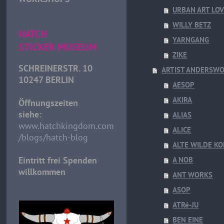
URBAN ART LO
WILLY BETZ
HATCH
YARNGANG
STICKER MUSEUM
ZIKE
SCHREINERSTR. 10
ARTIST ANDERSW
10247 BERLIN
AESOP
AKIRA
Öffnungszeiten
siehe:
ALIAS
www.hatchkingdom.com
ALICE
/blogs/hatch-blog
ALTE WILDE K
Eintritt frei Spenden
A NOB
willkommen
ANT WORKS
ASOP
ATRé-JU
BEN EINE