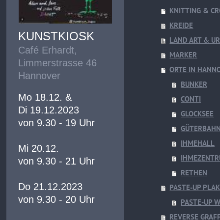
KNITTING & CR
KREIDE
KUNSTKIOSK
LAND ART & U
Café Erhardt,
MARKER
Limmerstrasse 46
ORTE IN HANN
Hannover
BUNKER
Mo 18.12. &
CONTI
Di 19.12.2023
GLOCKSEE
von 9.30 - 19 Uhr
GÜTERBAH
IHMEHALL
Mi 20.12.
IHMEZENT
von 9.30 - 21 Uhr
RETHEN
Do 21.12.2023
PASTE-UP PLA
von 9.30 - 20 Uhr
PASTE-UP 
REVERSE GRAFF