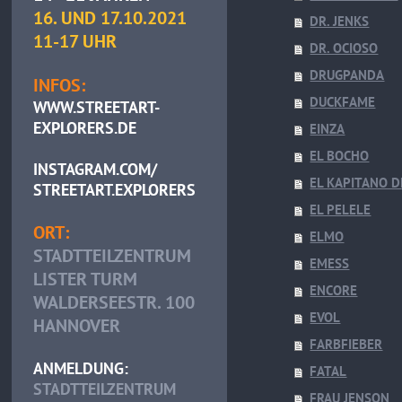
16. UND 17.10.2021
DR. JENKS
11-17 UHR
DR. OCIOSO
DRUGPANDA
INFOS:
DUCKFAME
WWW.STREETART-
EXPLORERS.DE
EINZA
EL BOCHO
INSTAGRAM.COM/
EL KAPITANO 
STREETART.EXPLORERS
EL PELELE
ORT:
ELMO
STADTTEILZENTRUM
EMESS
LISTER TURM
ENCORE
WALDERSEESTR. 100
EVOL
HANNOVER
FARBFIEBER
ANMELDUNG:
FATAL
STADTTEILZENTRUM
FRAU JENSON