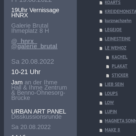
KOARTS
19Uhr Vernissage
KREIDEMONST
HNRX
kurznachzehn
Galerie Brutal
LEGEJOE
Ihmeplatz 8 H
LEINESTEINE
@_hnrx_
@galerie_brutal
LE WEMOZ
KACHEL
Sa 20.08.2022
PLAKAT
10-21 Uhr
STICKER
Jam
an der Ihme
LIEB SEIN
Hall & Ihme Zentrum
& Benno-Ohnesorg-
LOUPS
Brücke
LOW
URBAN ART PANEL
LUPIN
Disskussionsrunde
MAGNETA SON
Sa 20.08.2022
MAKE 8