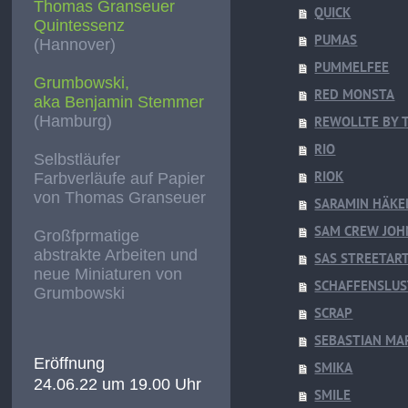
Thomas Granseuer
QUICK
Quintessenz
PUMAS
(Hannover)
PUMMELFEE
Grumbowski,
RED MONSTA
aka Benjamin Stemmer
(Hamburg)
REWOLLTE BY T
RIO
Selbstläufer
RIOK
Farbverläufe auf Papier
von Thomas Granseuer
SARAMIN HÄKE
SAM CREW JOH
Großfprmatige
abstrakte Arbeiten und
SAS STREETAR
neue Miniaturen von
SCHAFFENSLUS
Grumbowski
SCRAP
SEBASTIAN MA
Eröffnung
SMIKA
24.06.22 um 19.00 Uhr
SMILE