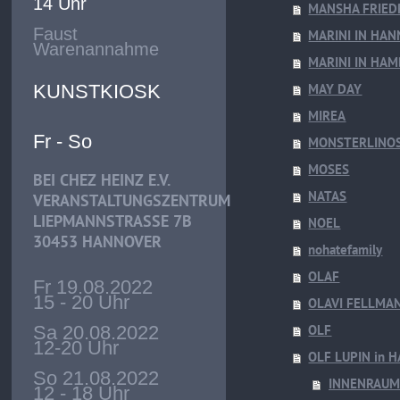
14 Uhr
MANSHA FRIED
Faust
MARINI IN HA
Warenannahme
MARINI IN HA
KUNSTKIOSK
MAY DAY
MIREA
Fr - So
MONSTERLINO
MOSES
BEI CHEZ HEINZ E.V.
NATAS
VERANSTALTUNGSZENTRUM
LIEPMANNSTRASSE 7B
NOEL
30453 HANNOVER
nohatefamily
OLAF
Fr 19.08.2022
15 - 20 Uhr
OLAVI FELLMA
Sa 20.08.2022
OLF
12-20 Uhr
OLF LUPIN in
So 21.08.2022
INNENRAUM
12 - 18 Uhr