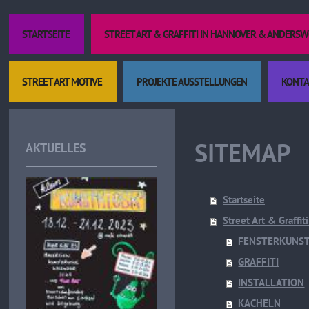
STARTSEITE
STREET ART & GRAFFITI IN HANNOVER & ANDERS
STREET ART MOTIVE
PROJEKTE AUSSTELLUNGEN
KONTA
Kult
SITEMAP
AKTUELLES
Startseite
Street Art & Graffi
FENSTERKUNS
GRAFFITI
INSTALLATION
KACHELN