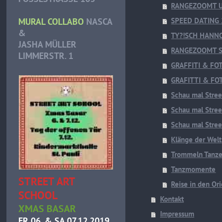
RANGEZOOMT U
MURAL COLLABO
NASCA
SPEED DATING
&
TY?!SCH HANNO
JASHA MÜLLER
RANGEZOOMT S
LIMMERSTR. 1
GRAFFITI & FO
GRAFITTI & FO
Schau mal Stre
Schau mal Stre
Schau mal Stre
Klänge der Welt
Trommeln Tanze
Tanzmomente
STREET ART
Reise in den Or
SCHOOL
Kontakt
XMAS BASAR
Impressum
FR 06. & SA 07.12.2019