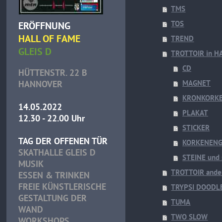
TMS
TOS
ERÖFFNUNG
HALL OF FAME
TREND
GLEIS D
TROTTOIR in 
CD
HÜTTENSTR. 22 B
HANNOVER
MAGNET
KRONKORK
14.05.2022
PLAKAT
12.30 - 22.00 Uhr
STICKER
TAG DER OFFENEN TÜR
KORKENENG
SKATHALLE GLEIS D
STEINE und 
MUSIK
TROTTOIR ande
ESSEN & TRINKEN
FREIE KÜNSTLERISCHE
TRYPSI DOODL
GESTALTUNG DER
TUMA
WAND
TWO SLOW
WORKSHOPS