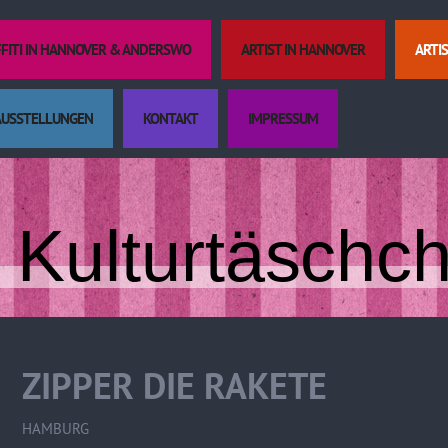
FFITI IN HANNOVER & ANDERSWO
ARTIST IN HANNOVER
ARTI
AUSSTELLUNGEN
KONTAKT
IMPRESSUM
Kulturtäschc
ZIPPER DIE RAKETE
HAMBURG