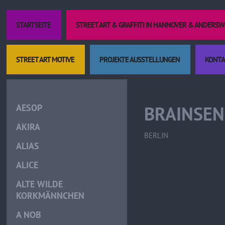
STARTSEITE
STREET ART & GRAFFITI IN HANNOVER & ANDERS
STREET ART MOTIVE
PROJEKTE AUSSTELLUNGEN
KONTA
Kult
AESOP
BRAINSEN
AKIRA
BERLIN
ALIAS
ALICE
ALTE WILDE
KORKMÄNNCHEN
A NOB