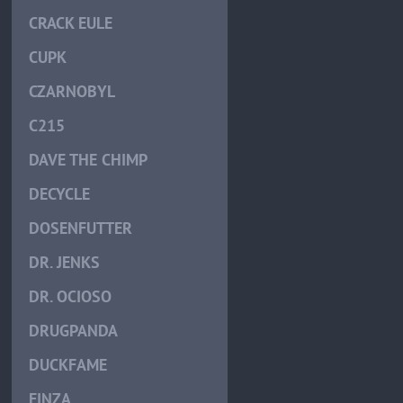
CRACK EULE
CUPK
CZARNOBYL
C215
DAVE THE CHIMP
DECYCLE
DOSENFUTTER
DR. JENKS
DR. OCIOSO
DRUGPANDA
DUCKFAME
EINZA