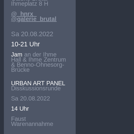
Ihmeplatz 8 H
@_hnrx_
@galerie_brutal
Sa 20.08.2022
10-21 Uhr
Jam
an der Ihme
Hall & Ihme Zentrum
& Benno-Ohnesorg-
Brücke
URBAN ART PANEL
Disskussionsrunde
Sa 20.08.2022
14 Uhr
Faust
Warenannahme