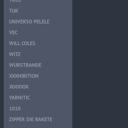
TUK
UNIVERSO PELELE
VEC
WILL COLES
WITZ
WURSTBANDE
XXXHIBITION
XOOOOX
YARNITIC
1010
ZIPPER DIE RAKETE