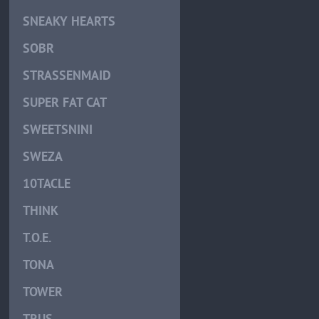
SNEAKY HEARTS
SOBR
STRASSENMAID
SUPER FAT CAT
SWEETSNINI
SWEZA
10TACLE
THINK
T.O.E.
TONA
TOWER
TRUS