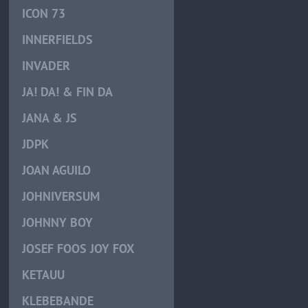
ICON 73
INNERFIELDS
INVADER
JA! DA! & FIN DA
JANA & JS
JDPK
JOAN AGUILO
JOHNIVERSUM
JOHNNY BOY
JOSEF FOOS JOY FOX
KETAUU
KLEBEBANDE