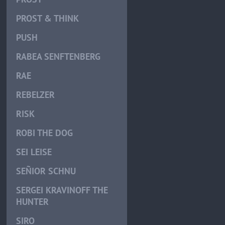
PROST & THINK
PUSH
RABEA SENFTENBERG
RAE
REBELZER
RISK
ROBI THE DOG
SEI LEISE
SEÑIOR SCHNU
SERGEI KRAVINOFF THE
HUNTER
SIRO