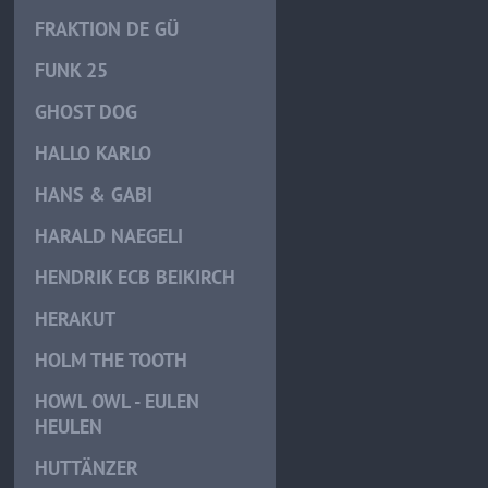
FRAKTION DE GÜ
FUNK 25
GHOST DOG
HALLO KARLO
HANS & GABI
HARALD NAEGELI
HENDRIK ECB BEIKIRCH
HERAKUT
HOLM THE TOOTH
HOWL OWL - EULEN
HEULEN
HUTTÄNZER