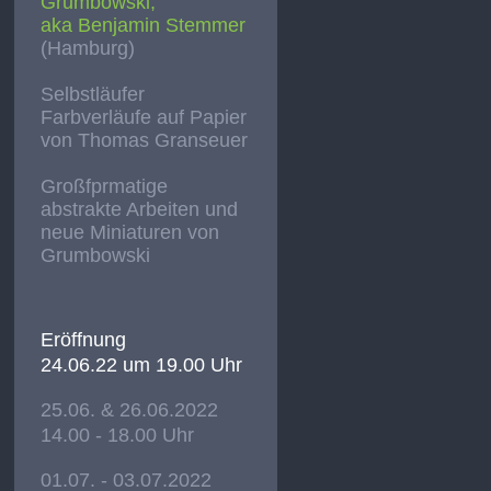
Grumbowski,
aka Benjamin Stemmer
(Hamburg)
Selbstläufer
Farbverläufe auf Papier
von Thomas Granseuer
Großfprmatige
abstrakte Arbeiten und
neue Miniaturen von
Grumbowski
Eröffnung
24.06.22 um 19.00 Uhr
25.06. & 26.06.2022
14.00 - 18.00 Uhr
01.07. - 03.07.2022