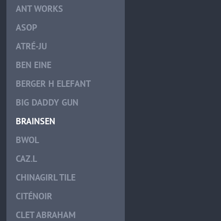
ANT WORKS
ASOP
ATRÉ-JU
BEN EINE
BERGER H ELEFANT
BIG DADDY GUN
BRAINSEN
BWOL
CAZ.L
CHINAGIRL TILE
CITÉNOIR
CLET ABRAHAM