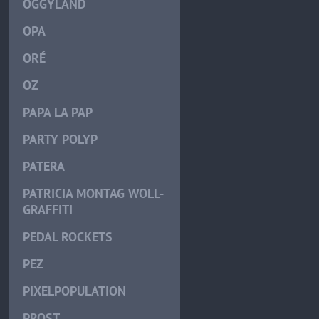
OGGYLÄND
OPA
ORÉ
OZ
PAPA LA PAP
PARTY POLYP
PATERA
PATRICIA MONTAG WOLL-
GRAFFITI
PEDAL ROCKETS
PEZ
PIXELPOPULATION
PROST