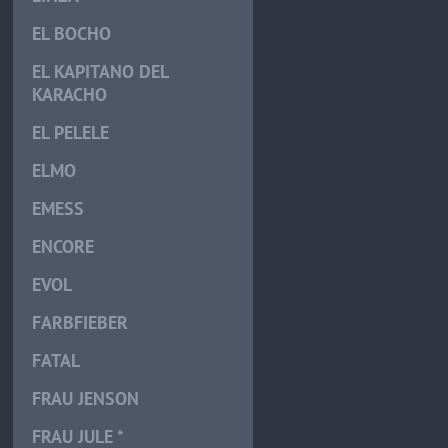
EL BOCHO
EL KAPITANO DEL
KARACHO
EL PELELE
ELMO
EMESS
ENCORE
EVOL
FARBFIEBER
FATAL
FRAU JENSON
FRAU JULE *