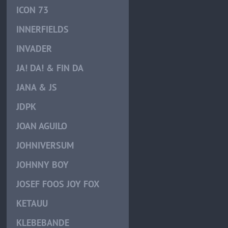
ICON 73
INNERFIELDS
INVADER
JA! DA! & FIN DA
JANA & JS
JDPK
JOAN AGUILO
JOHNIVERSUM
JOHNNY BOY
JOSEF FOOS JOY FOX
KETAUU
KLEBEBANDE