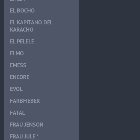
EL BOCHO
EL KAPITANO DEL
KARACHO
EL PELELE
ELMO
EMESS
ENCORE
EVOL
FARBFIEBER
FATAL
FRAU JENSON
FRAU JULE *