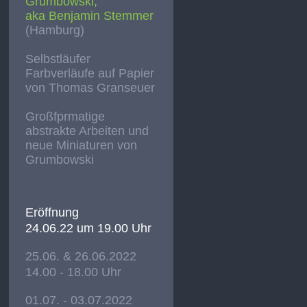
Grumbowski,
aka Benjamin Stemmer
(Hamburg)
Selbstläufer
Farbverläufe auf Papier
von Thomas Granseuer
Großfprmatige
abstrakte Arbeiten und
neue Miniaturen von
Grumbowski
Eröffnung
24.06.22 um 19.00 Uhr
25.06. & 26.06.2022
14.00 - 18.00 Uhr
01.07. - 03.07.2022