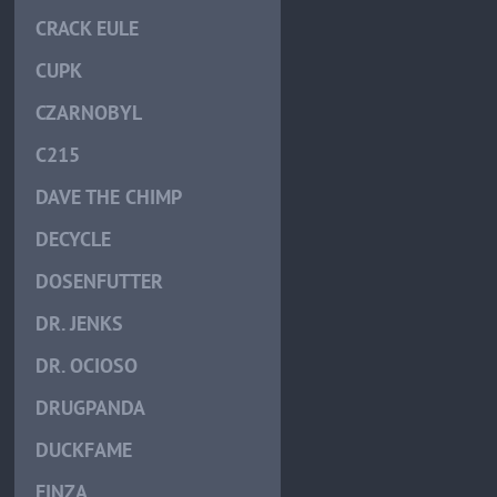
CRACK EULE
CUPK
CZARNOBYL
C215
DAVE THE CHIMP
DECYCLE
DOSENFUTTER
DR. JENKS
DR. OCIOSO
DRUGPANDA
DUCKFAME
EINZA