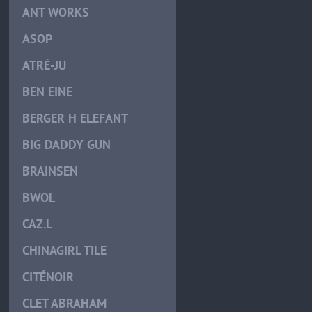
ANT WORKS
ASOP
ATRÉ-JU
BEN EINE
BERGER H ELEFANT
BIG DADDY GUN
BRAINSEN
BWOL
CAZ.L
CHINAGIRL TILE
CITÉNOIR
CLET ABRAHAM