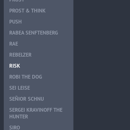
PROST & THINK
PUSH
RABEA SENFTENBERG
RAE
REBELZER
RISK
ROBI THE DOG
SEI LEISE
SEÑIOR SCHNU
SERGEI KRAVINOFF THE
HUNTER
SIRO