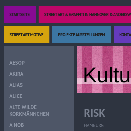
STARTSEITE
STREET ART & GRAFFITI IN HANNOVER & ANDERS
STREET ART MOTIVE
PROJEKTE AUSSTELLUNGEN
KONTA
AESOP
Kult
AKIRA
ALIAS
ALICE
ALTE WILDE
RISK
KORKMÄNNCHEN
A NOB
HAMBURG