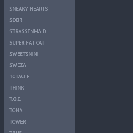
SNEAKY HEARTS
SOBR
STRASSENMAID
SUPER FAT CAT
SWEETSNINI
SWEZA
10TACLE
THINK
T.O.E.
TONA
TOWER
TRUS