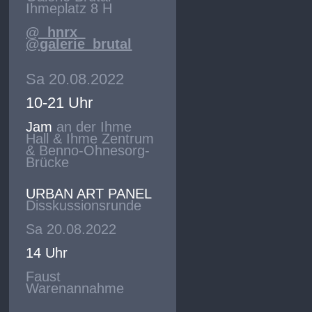
Ihmeplatz 8 H
@_hnrx_
@galerie_brutal
Sa 20.08.2022
10-21 Uhr
Jam
an der Ihme
Hall & Ihme Zentrum
& Benno-Ohnesorg-
Brücke
URBAN ART PANEL
Disskussionsrunde
Sa 20.08.2022
14 Uhr
Faust
Warenannahme