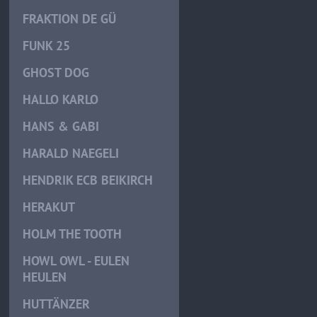
FRAKTION DE GÜ
FUNK 25
GHOST DOG
HALLO KARLO
HANS & GABI
HARALD NAEGELI
HENDRIK ECB BEIKIRCH
HERAKUT
HOLM THE TOOTH
HOWL OWL - EULEN
HEULEN
HUTTÄNZER