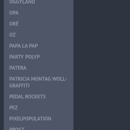
OGGYLÄND
OPA
ORÉ
OZ
PAPA LA PAP
PARTY POLYP
PATERA
PATRICIA MONTAG WOLL-
GRAFFITI
PEDAL ROCKETS
PEZ
PIXELPOPULATION
PROST