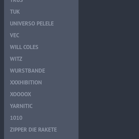
TUK
UNIVERSO PELELE
VEC
WILL COLES
WITZ
WURSTBANDE
XXXHIBITION
XOOOOX
YARNITIC
1010
ZIPPER DIE RAKETE