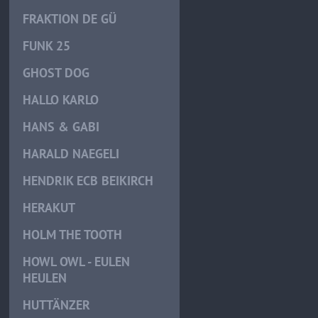
FRAKTION DE GÜ
FUNK 25
GHOST DOG
HALLO KARLO
HANS & GABI
HARALD NAEGELI
HENDRIK ECB BEIKIRCH
HERAKUT
HOLM THE TOOTH
HOWL OWL - EULEN
HEULEN
HUTTÄNZER