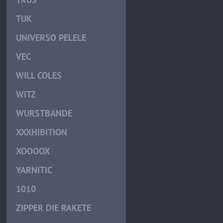
TUK
UNIVERSO PELELE
VEC
WILL COLES
WITZ
WURSTBANDE
XXXHIBITION
XOOOOX
YARNITIC
1010
ZIPPER DIE RAKETE