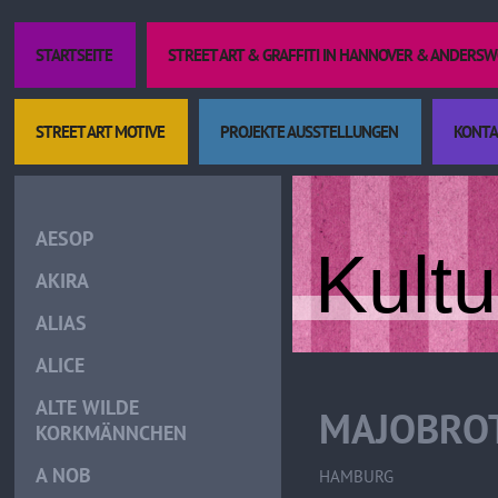
STARTSEITE
STREET ART & GRAFFITI IN HANNOVER & ANDERS
STREET ART MOTIVE
PROJEKTE AUSSTELLUNGEN
KONTA
AESOP
Kult
AKIRA
ALIAS
ALICE
ALTE WILDE
MAJOBRO
KORKMÄNNCHEN
A NOB
HAMBURG