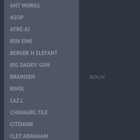
ANT WORKS
ASOP
ATRÉ-JU
BEN EINE
BERGER H ELEFANT
BIG DADDY GUN
BRAINSEN
BERLIN
BWOL
CAZ.L
CHINAGIRL TILE
CITÉNOIR
CLET ABRAHAM