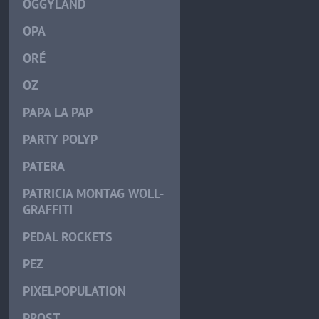
OGGYLÄND
OPA
ORÉ
OZ
PAPA LA PAP
PARTY POLYP
PATERA
PATRICIA MONTAG WOLL-
GRAFFITI
PEDAL ROCKETS
PEZ
PIXELPOPULATION
PROST