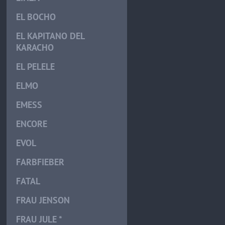
EL BOCHO
EL KAPITANO DEL
KARACHO
EL PELELE
ELMO
EMESS
ENCORE
EVOL
FARBFIEBER
FATAL
FRAU JENSON
FRAU JULE *