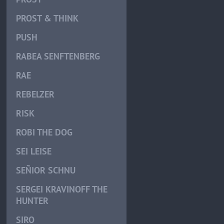
PROST & THINK
PUSH
RABEA SENFTENBERG
RAE
REBELZER
RISK
ROBI THE DOG
SEI LEISE
SEÑIOR SCHNU
SERGEI KRAVINOFF THE
HUNTER
SIRO