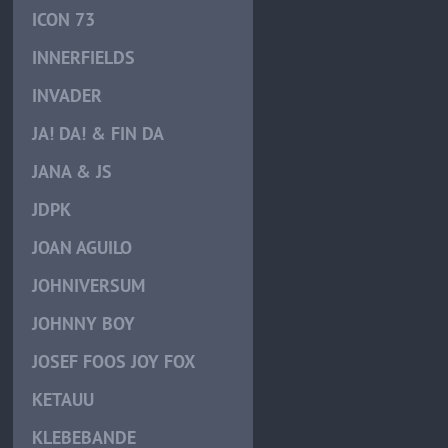
ICON 73
INNERFIELDS
INVADER
JA! DA! & FIN DA
JANA & JS
JDPK
JOAN AGUILO
JOHNIVERSUM
JOHNNY BOY
JOSEF FOOS JOY FOX
KETAUU
KLEBEBANDE