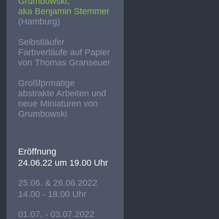
Grumbowski,
aka Benjamin Stemmer
(Hamburg)
Selbstläufer
Farbverläufe auf Papier
von Thomas Granseuer
Großfprmatige
abstrakte Arbeiten und
neue Miniaturen von
Grumbowski
Eröffnung
24.06.22 um 19.00 Uhr
25.06. & 26.06.2022
14.00 - 18.00 Uhr
01.07. - 03.07.2022