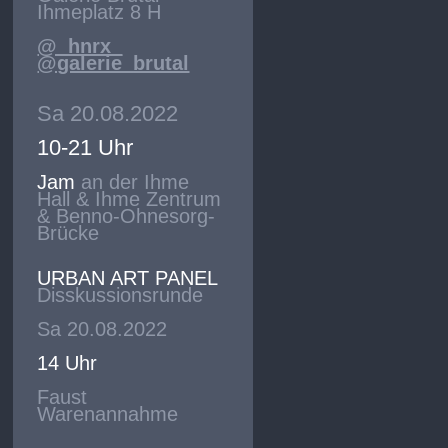
Ihmeplatz 8 H
@_hnrx_
@galerie_brutal
Sa 20.08.2022
10-21 Uhr
Jam
an der Ihme
Hall & Ihme Zentrum
& Benno-Ohnesorg-
Brücke
URBAN ART PANEL
Disskussionsrunde
Sa 20.08.2022
14 Uhr
Faust
Warenannahme