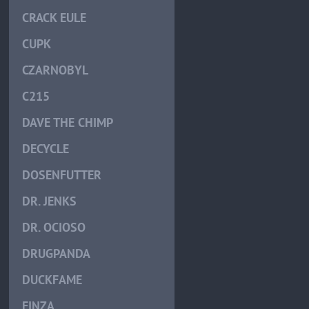
CRACK EULE
CUPK
CZARNOBYL
C215
DAVE THE CHIMP
DECYCLE
DOSENFUTTER
DR. JENKS
DR. OCIOSO
DRUGPANDA
DUCKFAME
EINZA