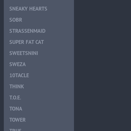
SNEAKY HEARTS
SOBR
STRASSENMAID
SUPER FAT CAT
SWEETSNINI
SWEZA
10TACLE
THINK
T.O.E.
TONA
TOWER
TRUS