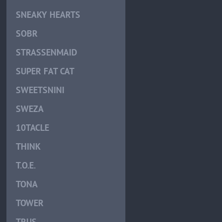
SNEAKY HEARTS
SOBR
STRASSENMAID
SUPER FAT CAT
SWEETSNINI
SWEZA
10TACLE
THINK
T.O.E.
TONA
TOWER
TRUS