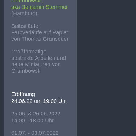
Grumbowski,
aka Benjamin Stemmer
(Hamburg)
Selbstläufer
Farbverläufe auf Papier
von Thomas Granseuer
Großfprmatige
abstrakte Arbeiten und
neue Miniaturen von
Grumbowski
Eröffnung
24.06.22 um 19.00 Uhr
25.06. & 26.06.2022
14.00 - 18.00 Uhr
01.07. - 03.07.2022