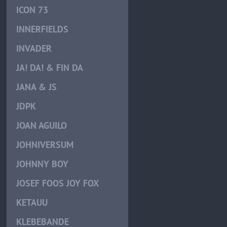
ICON 73
INNERFIELDS
INVADER
JA! DA! & FIN DA
JANA & JS
JDPK
JOAN AGUILO
JOHNIVERSUM
JOHNNY BOY
JOSEF FOOS JOY FOX
KETAUU
KLEBEBANDE