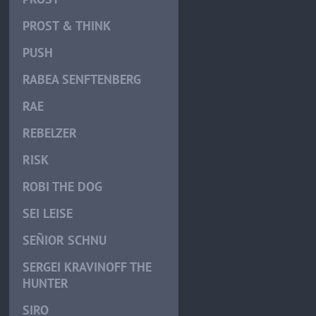
PROST & THINK
PUSH
RABEA SENFTENBERG
RAE
REBELZER
RISK
ROBI THE DOG
SEI LEISE
SEÑIOR SCHNU
SERGEI KRAVINOFF THE
HUNTER
SIRO