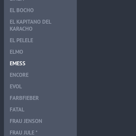
EL BOCHO
EL KAPITANO DEL
KARACHO
EL PELELE
ELMO
EMESS
ENCORE
EVOL
FARBFIEBER
FATAL
FRAU JENSON
FRAU JULE *