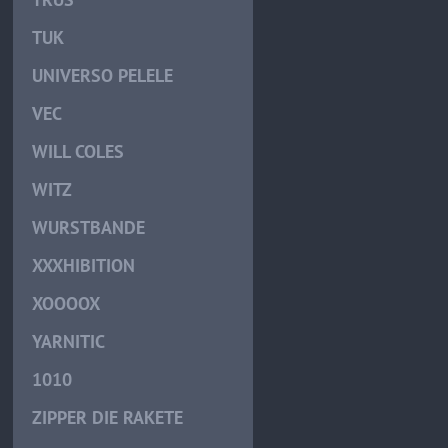
TUK
UNIVERSO PELELE
VEC
WILL COLES
WITZ
WURSTBANDE
XXXHIBITION
XOOOOX
YARNITIC
1010
ZIPPER DIE RAKETE