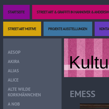
STARTSEITE
STREET ART & GRAFFITI IN HANNOVER & ANDERS
STREET ART MOTIVE
PROJEKTE AUSSTELLUNGEN
KONTA
AESOP
Kult
AKIRA
ALIAS
ALICE
ALTE WILDE
EMESS
KORKMÄNNCHEN
A NOB