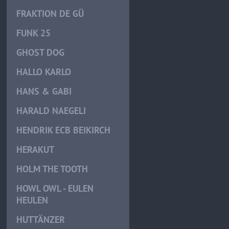
FRAKTION DE GÜ
FUNK 25
GHOST DOG
HALLO KARLO
HANS & GABI
HARALD NAEGELI
HENDRIK ECB BEIKIRCH
HERAKUT
HOLM THE TOOTH
HOWL OWL - EULEN
HEULEN
HUTTÄNZER