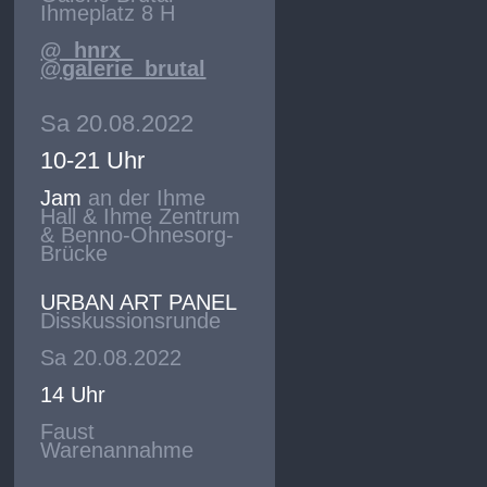
Ihmeplatz 8 H
@_hnrx_
@galerie_brutal
Sa 20.08.2022
10-21 Uhr
Jam
an der Ihme
Hall & Ihme Zentrum
& Benno-Ohnesorg-
Brücke
URBAN ART PANEL
Disskussionsrunde
Sa 20.08.2022
14 Uhr
Faust
Warenannahme