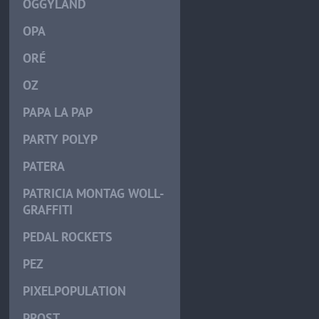
OGGYLÄND
OPA
ORÉ
OZ
PAPA LA PAP
PARTY POLYP
PATERA
PATRICIA MONTAG WOLL-
GRAFFITI
PEDAL ROCKETS
PEZ
PIXELPOPULATION
PROST