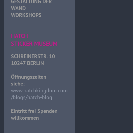
GESTALTUNG DER
WAND
WORKSHOPS
HATCH
STICKER MUSEUM
SCHREINERSTR. 10
10247 BERLIN
Öffnungszeiten
siehe:
www.hatchkingdom.com
/blogs/hatch-blog
Eintritt frei Spenden
willkommen