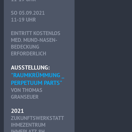
SO 05.09.2021
11-19 UHR
EINTRITT KOSTENLOS
MED. MUND-NASEN-
BEDECKUNG
ERFORDERLICH
AUSSTELLUNG:
"RAUMKRÜMMUNG _
PERPETUUM PARTS"
VON THOMAS
GRANSEUER
2021
ZUKUNFTSWERKSTATT
IHMEZENTRUM
IHMEPLATZ 8H