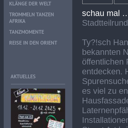
KLÄNGE DER WELT
schau mal 
TROMMELN TANZEN
AFRIKA
Stadtteilrun
TANZMOMENTE
Ty?!sch Han
REISE IN DEN ORIENT
bekannten N
öffentlichen
entdecken. H
AKTUELLES
Spurensuche
es viel zu e
Hausfassade
Laternenpfäh
Installation