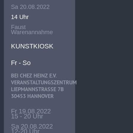
Sa 20.08.2022
14 Uhr
Faust
Warenannahme
KUNSTKIOSK
Fr - So
BEI CHEZ HEINZ E.V.
VERANSTALTUNGSZENTRUM
LIEPMANNSTRASSE 7B
30453 HANNOVER
Fr 19.08.2022
15 - 20 Uhr
Sa 20.08.2022
12-20 Uhr