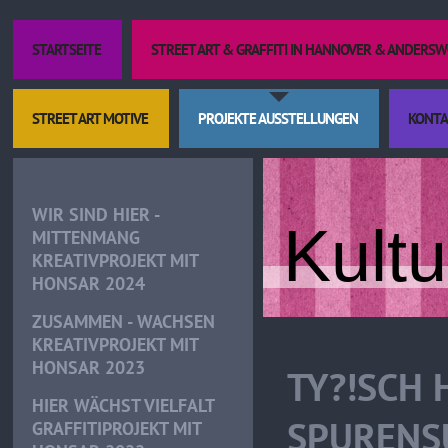
STARTSEITE
STREET ART & GRAFFITI IN HANNOVER & ANDERS
STREET ART MOTIVE
PROJEKTE AUSSTELLUNGEN
KONTA
WIR SIND HIER -
Kult
MITTENMANG
KREATIVPROJEKT MIT
HONSAR 2024
ZUSAMMEN - WACHSEN
KREATIVPROJEKT MIT
HONSAR 2023
TY?!SCH 
HIER WÄCHST VIELFALT
SPURENS
GRAFFITIPROJEKT MIT