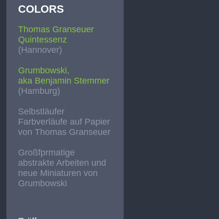
COLORS
Thomas Granseuer
Quintessenz
(Hannover)
Grumbowski,
aka Benjamin Stemmer
(Hamburg)
Selbstläufer
Farbverläufe auf Papier
von Thomas Granseuer
Großfprmatige
abstrakte Arbeiten und
neue Miniaturen von
Grumbowski