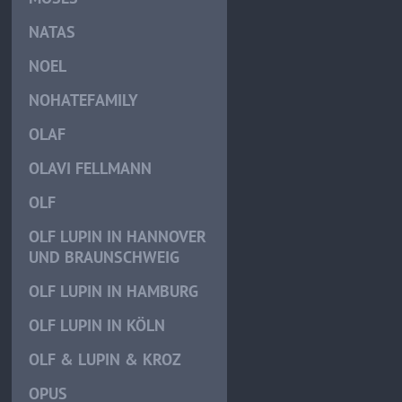
NATAS
NOEL
NOHATEFAMILY
OLAF
OLAVI FELLMANN
OLF
OLF LUPIN IN HANNOVER
UND BRAUNSCHWEIG
OLF LUPIN IN HAMBURG
OLF LUPIN IN KÖLN
OLF & LUPIN & KROZ
OPUS