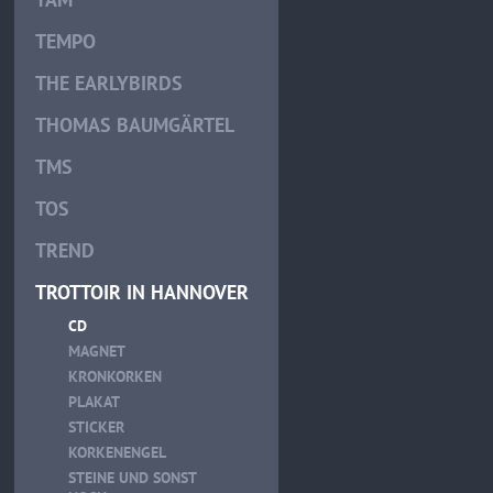
TEMPO
THE EARLYBIRDS
THOMAS BAUMGÄRTEL
TMS
TOS
TREND
TROTTOIR IN HANNOVER
CD
MAGNET
KRONKORKEN
PLAKAT
STICKER
KORKENENGEL
STEINE UND SONST