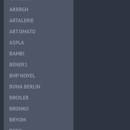
ARRRGH
ARTALERIE
ART.OMATO
ASPLA
BAMBI
BENER1
BHP NOVEL
BONA BERLIN
BROILER
BRONKO
BRYOM