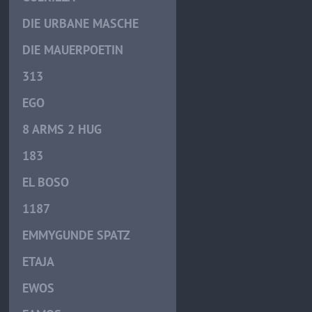
DIE URBANE MASCHE
DIE MAUERPOETIN
313
EGO
8 ARMS 2 HUG
183
EL BOSO
1187
EMMYGUNDE SPATZ
ETAJA
EWOS