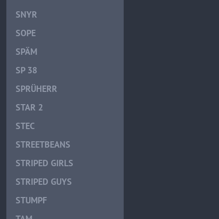
SNYR
SOPE
SPÄM
SP 38
SPRÜHERR
STAR 2
STEC
STREETBEANS
STRIPED GIRLS
STRIPED GUYS
STUMPF
TAM