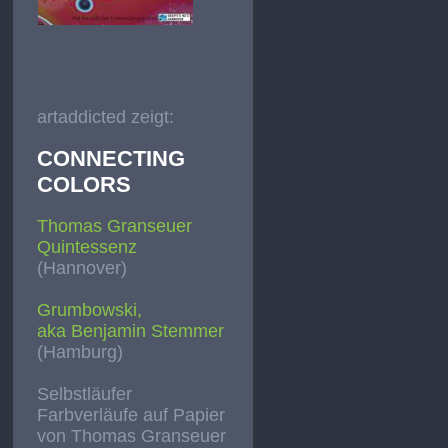
artaddicted zeigt:
CONNECTING
COLORS
Thomas Granseuer
Quintessenz
(Hannover)
Grumbowski,
aka Benjamin Stemmer
(Hamburg)
Selbstläufer
Farbverläufe auf Papier
von Thomas Granseuer