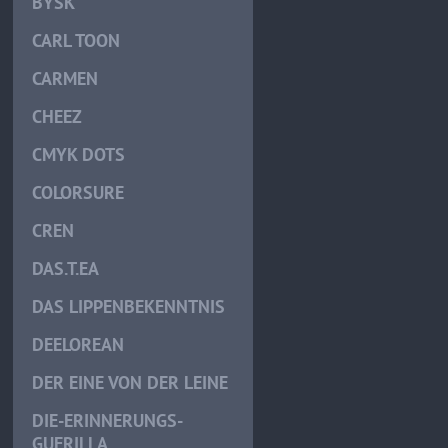
BYSK
CARL TOON
CARMEN
CHEEZ
CMYK DOTS
COLORSURE
CREN
DAS.T.EA
DAS LIPPENBEKENNTNIS
DEELOREAN
DER EINE VON DER LEINE
DIE-ERINNERUNGS-
GUERILLA