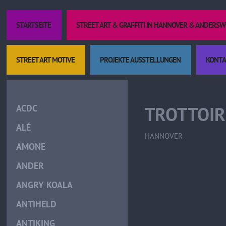
STARTSEITE
STREET ART & GRAFFITI IN HANNOVER & ANDERS
STREET ART MOTIVE
PROJEKTE AUSSTELLUNGEN
KONTA
Kult
ACDC
TROTTOIR 
ALÉ
HANNOVER
AMONE
ANDER
ANGRY KOALA
ANTIHELD
ANTIKING