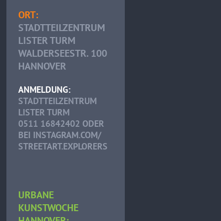
ORT:
STADTTEILZENTRUM
LISTER TURM
WALDERSEESTR. 100
HANNOVER
ANMELDUNG:
STADTTEILZENTRUM
LISTER TURM
0511 16842402 ODER
BEI INSTAGRAM.COM/
STREETART.EXPLORERS
URBANE
KUNSTWOCHE
HANNOVER: