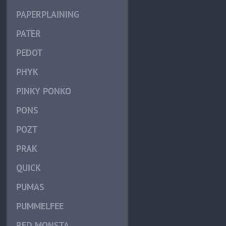
PAPERPLAINING
PATER
PEDOT
PHYK
PINKY PONKO
PONS
POZT
PRAK
QUICK
PUMAS
PUMMELFEE
RED MONSTA