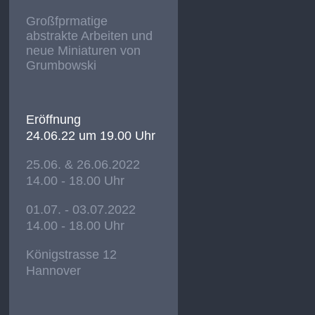
Großfprmatige
abstrakte Arbeiten und
neue Miniaturen von
Grumbowski
Eröffnung
24.06.22 um 19.00 Uhr
25.06. & 26.06.2022
14.00 - 18.00 Uhr
01.07. - 03.07.2022
14.00 - 18.00 Uhr
Königstrasse 12
Hannover