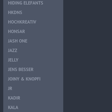
HIDING ELEFANTS
HKDNS
HOCHKREATIV
HONSAR
JASH ONE
JAZZ
JELLY
JENS BESSER
JOINY & KNOPFI
JR
KADIR
KALA