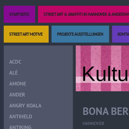
STARTSEITE
STREET ART & GRAFFITI IN HANNOVER & ANDERS
STREET ART MOTIVE
PROJEKTE AUSSTELLUNGEN
KONTA
ACDC
Kult
ALÉ
AMONE
ANDER
ANGRY KOALA
BONA BER
ANTIHELD
HANNOVER
ANTIKING