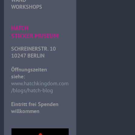
WORKSHOPS
HATCH
STICKER MUSEUM
SCHREINERSTR. 10
10247 BERLIN
Öffnungszeiten
siehe:
www.hatchkingdom.com
/blogs/hatch-blog
Eintritt frei Spenden
willkommen