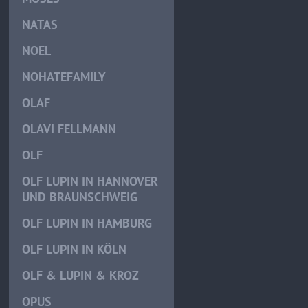
NATAS
NOEL
NOHATEFAMILY
OLAF
OLAVI FELLMANN
OLF
OLF LUPIN IN HANNOVER
UND BRAUNSCHWEIG
OLF LUPIN IN HAMBURG
OLF LUPIN IN KÖLN
OLF & LUPIN & KROZ
OPUS