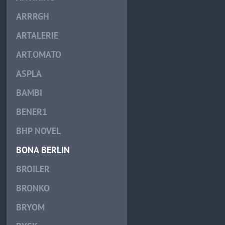
ARRRGH
ARTALERIE
ART.OMATO
ASPLA
BAMBI
BENER1
BHP NOVEL
BONA BERLIN
BROILER
BRONKO
BRYOM