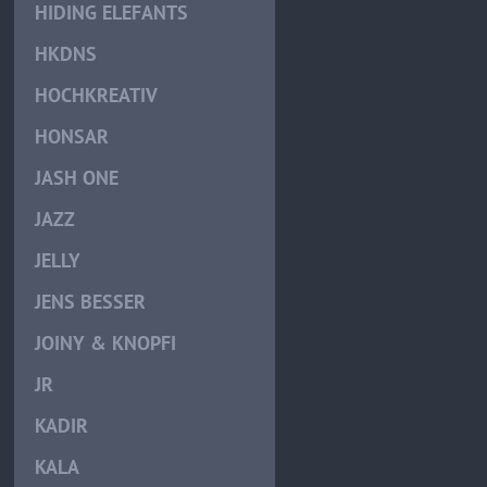
HIDING ELEFANTS
HKDNS
HOCHKREATIV
HONSAR
JASH ONE
JAZZ
JELLY
JENS BESSER
JOINY & KNOPFI
JR
KADIR
KALA