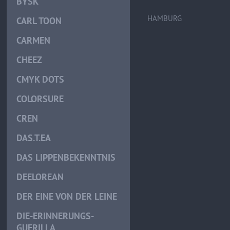
BYSK
HAMBURG
CARL TOON
CARMEN
CHEEZ
CMYK DOTS
COLORSURE
CREN
DAS.T.EA
DAS LIPPENBEKENNTNIS
DEELOREAN
DER EINE VON DER LEINE
DIE-ERINNERUNGS-
GUERILLA