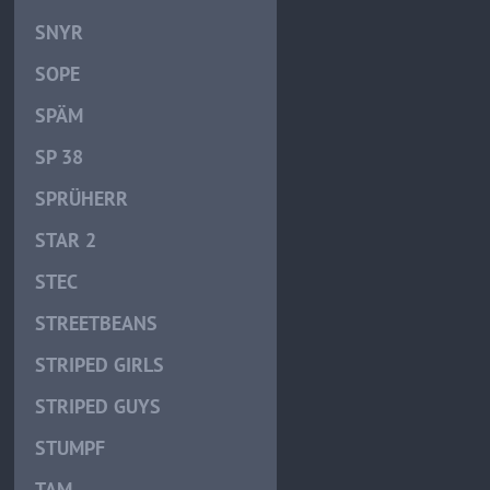
SNYR
SOPE
SPÄM
SP 38
SPRÜHERR
STAR 2
STEC
STREETBEANS
STRIPED GIRLS
STRIPED GUYS
STUMPF
TAM