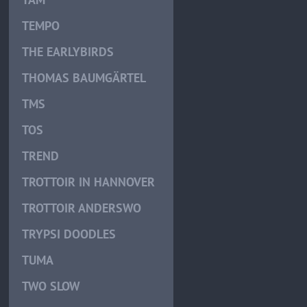
TEMPO
THE EARLYBIRDS
THOMAS BAUMGÄRTEL
TMS
TOS
TREND
TROTTOIR IN HANNOVER
TROTTOIR ANDERSWO
TRYPSI DOODLES
TUMA
TWO SLOW