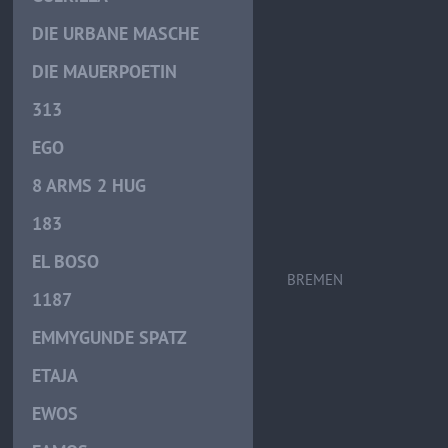
DIE URBANE MASCHE
DIE MAUERPOETIN
313
EGO
8 ARMS 2 HUG
183
EL BOSO
BREMEN
1187
EMMYGUNDE SPATZ
ETAJA
EWOS