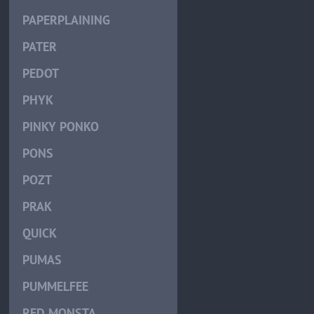
PAPERPLAINING
PATER
PEDOT
PHYK
PINKY PONKO
PONS
POZT
PRAK
QUICK
PUMAS
PUMMELFEE
RED MONSTA