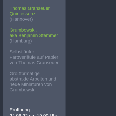
Thomas Granseuer
Quintessenz
(Hannover)
Grumbowski,
aka Benjamin Stemmer
(Hamburg)
Selbstläufer
Farbverläufe auf Papier
von Thomas Granseuer
Großfprmatige
abstrakte Arbeiten und
neue Miniaturen von
Grumbowski
Eröffnung
24.06.22 um 19.00 Uhr