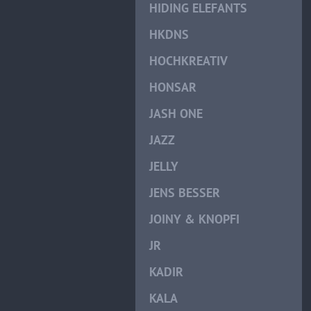
HIDING ELEFANTS
HKDNS
HOCHKREATIV
HONSAR
JASH ONE
JAZZ
JELLY
JENS BESSER
JOINY & KNOPFI
JR
KADIR
KALA