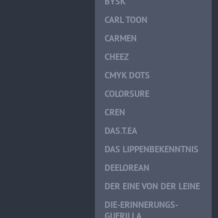
BYSK
CARL TOON
CARMEN
CHEEZ
CMYK DOTS
COLORSURE
CREN
DAS.T.EA
DAS LIPPENBEKENNTNIS
DEELOREAN
DER EINE VON DER LEINE
DIE-ERINNERUNGS-
GUERILLA