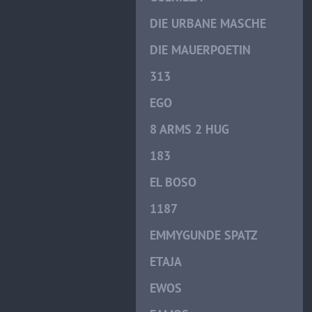
DIE URBANE MASCHE
DIE MAUERPOETIN
313
EGO
8 ARMS 2 HUG
183
EL BOSO
1187
EMMYGUNDE SPATZ
ETAJA
EWOS