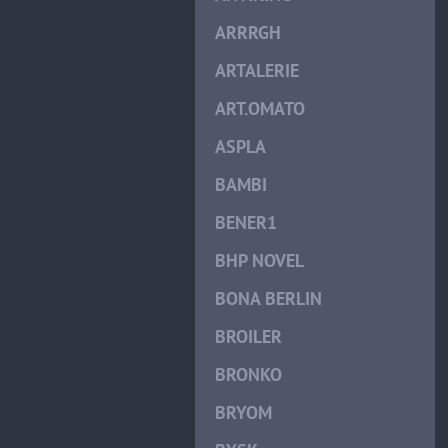
ARRRGH
ARTALERIE
ART.OMATO
ASPLA
BAMBI
BENER1
BHP NOVEL
BONA BERLIN
BROILER
BRONKO
BRYOM