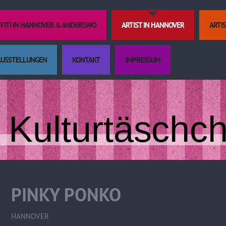
FFITI IN HANNOVER & ANDERSWO
ARTIST IN HANNOVER
ARTI
AUSSTELLUNGEN
KONTAKT
IMPRESSUM
Kulturtäschc
PINKY PONKO
HANNOVER