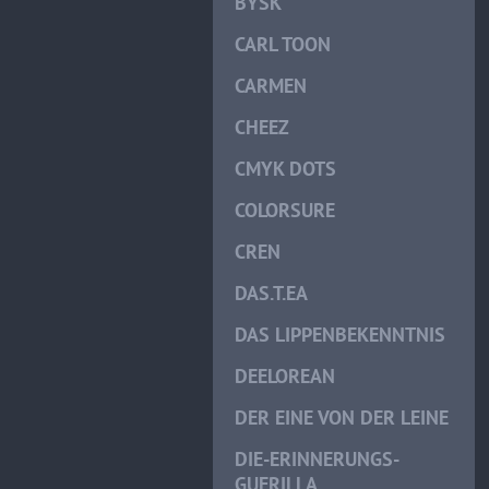
BYSK
CARL TOON
CARMEN
CHEEZ
CMYK DOTS
COLORSURE
CREN
DAS.T.EA
DAS LIPPENBEKENNTNIS
DEELOREAN
DER EINE VON DER LEINE
DIE-ERINNERUNGS-
GUERILLA