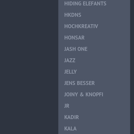
HIDING ELEFANTS
HKDNS
HOCHKREATIV
HONSAR
JASH ONE
JAZZ
JELLY
JENS BESSER
JOINY & KNOPFI
JR
KADIR
KALA