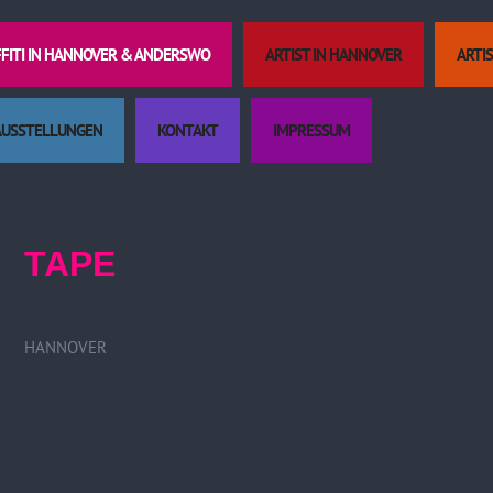
FFITI IN HANNOVER & ANDERSWO
ARTIST IN HANNOVER
ARTI
AUSSTELLUNGEN
KONTAKT
IMPRESSUM
Kulturtäschc
TAPE
HANNOVER