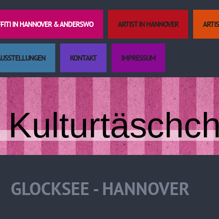
FFITI IN HANNOVER & ANDERSWO
ARTIST IN HANNOVER
ARTI
AUSSTELLUNGEN
KONTAKT
IMPRESSUM
Kulturtäschc
GLOCKSEE - HANNOVER