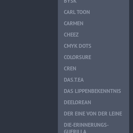
BYSK
CARL TOON
CARMEN
CHEEZ
CMYK DOTS
COLORSURE
CREN
DAS.T.EA
DAS LIPPENBEKENNTNIS
DEELOREAN
DER EINE VON DER LEINE
DIE-ERINNERUNGS-
GUERILLA