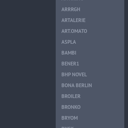
ARRRGH
ARTALERIE
ART.OMATO
ASPLA
BAMBI
BENER1
BHP NOVEL
BONA BERLIN
BROILER
BRONKO
BRYOM