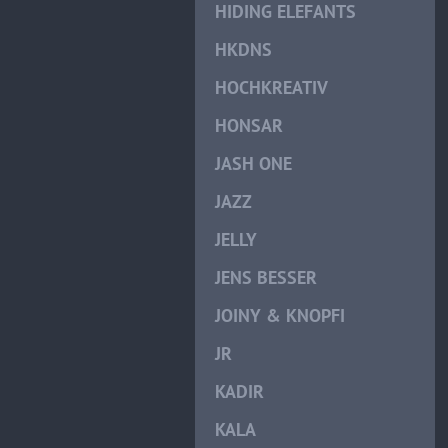
HIDING ELEFANTS
HKDNS
HOCHKREATIV
HONSAR
JASH ONE
JAZZ
JELLY
JENS BESSER
JOINY & KNOPFI
JR
KADIR
KALA