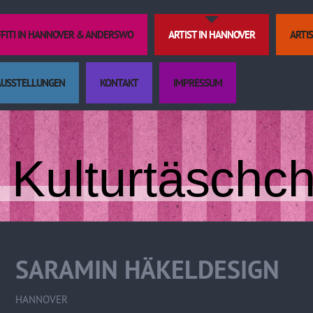
FFITI IN HANNOVER & ANDERSWO
ARTIST IN HANNOVER
ARTI
AUSSTELLUNGEN
KONTAKT
IMPRESSUM
Kulturtäschc
SARAMIN HÄKELDESIGN
HANNOVER