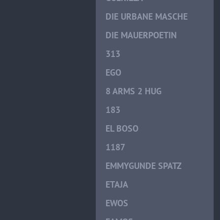
DIE URBANE MASCHE
DIE MAUERPOETIN
313
EGO
8 ARMS 2 HUG
183
EL BOSO
1187
EMMYGUNDE SPATZ
ETAJA
EWOS